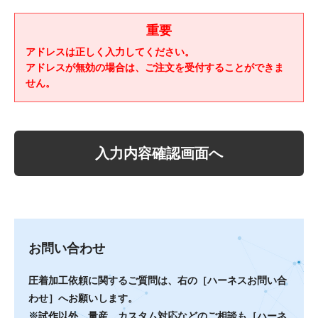
当社は、ご了解いただいた目的の範囲内で、個人情報を利
重要
用いたします。
アドレスは正しく入力してください。
個人情報の第三者提供
アドレスが無効の場合は、ご注文を受付することができま
当社は、個人情報保護法等の法令に定めのある場合を除
せん。
き、個人情報ををあらかじめご本人の同意を得ることな
く、第三者に提供致しません。
プライバシーポリシーの変更
入力内容確認画面へ
プライバシーポリシーの内容は予告なしに変更されること
があります。
関連する法令、規範を順守するとともに、環境の変化に合
わせ、継続的な改善、向上に努めます。
お問い合わせ
圧着加工依頼に関するご質問は、右の［ハーネスお問い合
わせ］へお願いします。
※試作以外、量産、カスタム対応などのご相談も［ハーネ